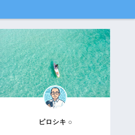
ピロシキ ○