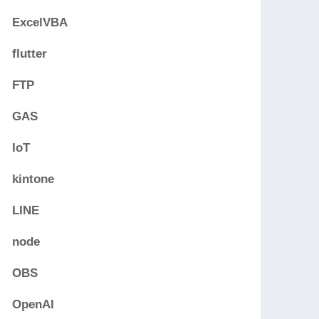
ExcelVBA
flutter
FTP
GAS
IoT
kintone
LINE
node
OBS
OpenAI