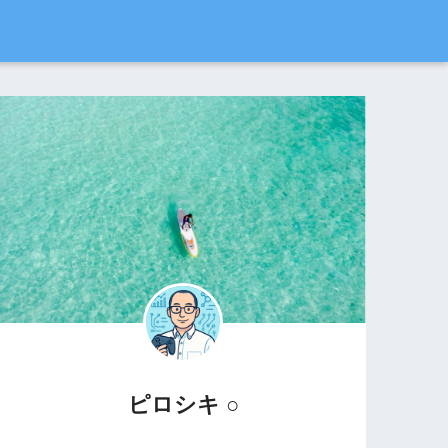
ピロシキ ○