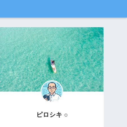
ピロシキ ○