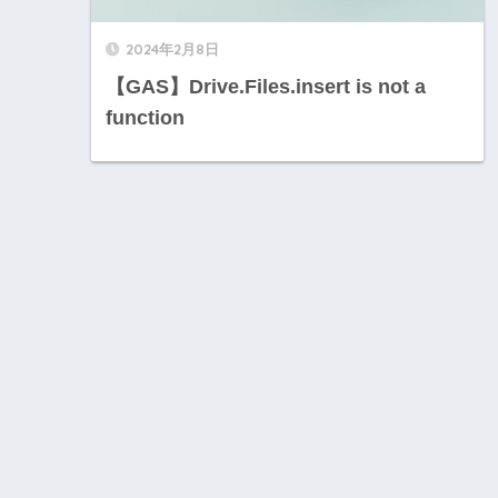
2024年2月8日
【GAS】Drive.Files.insert is not a
function