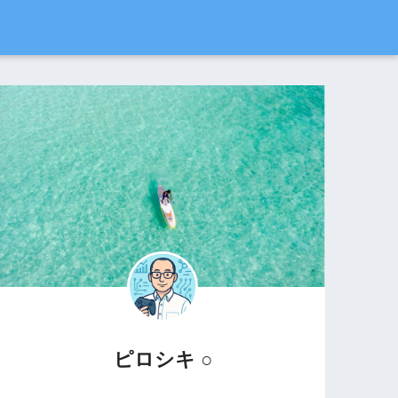
ピロシキ ○