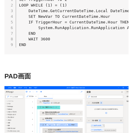
LOOP WHILE (1) = (1)

    DateTime.GetCurrentDateTime.Local DateTimeF
    SET NewVar TO CurrentDateTime.Hour

    IF TriggerHour = CurrentDateTime.Hour THEN

        System.RunApplication.RunApplication Ap
    END

    WAIT 3600

END
PAD画面