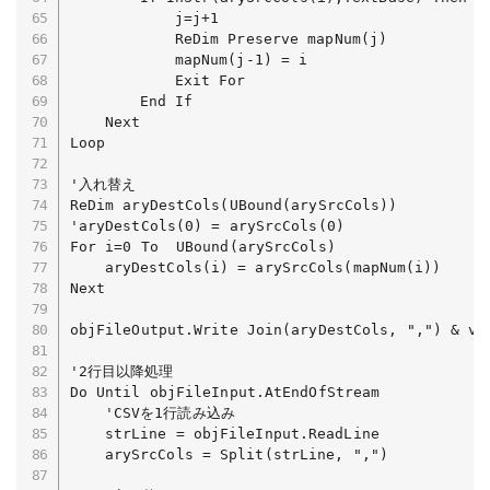
			j=j+1

			ReDim Preserve mapNum(j)

			mapNum(j-1) = i

			Exit For

		End If

	Next

Loop

'入れ替え

ReDim aryDestCols(UBound(arySrcCols))

'aryDestCols(0) = arySrcCols(0)

For i=0 To  UBound(arySrcCols)

	aryDestCols(i) = arySrcCols(mapNum(i))

Next

objFileOutput.Write Join(aryDestCols, ",") & vbC
'2行目以降処理

Do Until objFileInput.AtEndOfStream

	'CSVを1行読み込み

	strLine = objFileInput.ReadLine

	arySrcCols = Split(strLine, ",")
