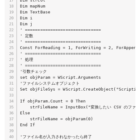
Dim strCol

Dim mapNum

Dim TextBase

Dim i

Dim j

' ==============================

' 定数

' ==============================

Const ForReading = 1, ForWriting = 2, ForAppendi
' ==============================

' 処理

' ==============================

'引数チェック

set objParam = WScript.Arguments

'ファイルシステムオブジェクト

Set objFileSys = WScript.CreateObject("Scripting
If objParam.Count = 0 Then

	strFileName = InputBox("変換したい CSV のファイルをドラッグアンドドロップしてください。")

Else

	strFileName = objParam(0)

End If

'ファイル名が入力されなかったら終了
