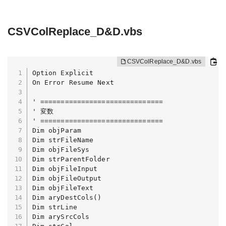
CSVColReplace_D&D.vbs
Option Explicit

On Error Resume Next

' ==============================

' 変数

' ==============================

Dim objParam

Dim strFileName

Dim objFileSys

Dim strParentFolder

Dim objFileInput

Dim objFileOutput

Dim objFileText

Dim aryDestCols()

Dim strLine

Dim arySrcCols
