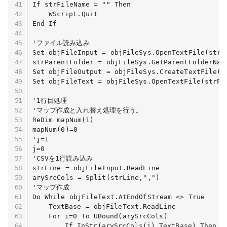
If strFileName = "" Then

	WScript.Quit

End If

'ファイル読み込み

Set objFileInput = objFileSys.OpenTextFile(strFi
strParentFolder = objFileSys.GetParentFolderName
Set objFileOutput = objFileSys.CreateTextFile(st
Set objFileText = objFileSys.OpenTextFile(strPa
'1行目処理

'マップ作成と入れ替え処理を行う。

ReDim mapNum(1)

mapNum(0)=0

'j=1

j=0

'CSVを1行読み込み

strLine = objFileInput.ReadLine

arySrcCols = Split(strLine,",")

'マップ作成

Do While objFileText.AtEndOfStream <> True

	TextBase = objFileText.ReadLine

	For i=0 To UBound(arySrcCols)

		If InStr(arySrcCols(i),TextBase) Then
