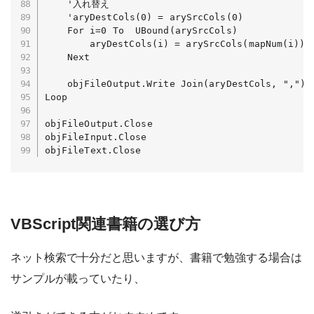
	'入れ替え

	'aryDestCols(0) = arySrcCols(0)

	For i=0 To  UBound(arySrcCols)

		aryDestCols(i) = arySrcCols(mapNum(i))

	Next

	objFileOutput.Write Join(aryDestCols, ",") & vbCrLf

Loop

objFileOutput.Close

objFileInput.Close

objFileText.Close
VBScript関連書籍の選び方
ネット検索で十分だと思いますが、書籍で勉強する場合は
サンプルが載っていたり、