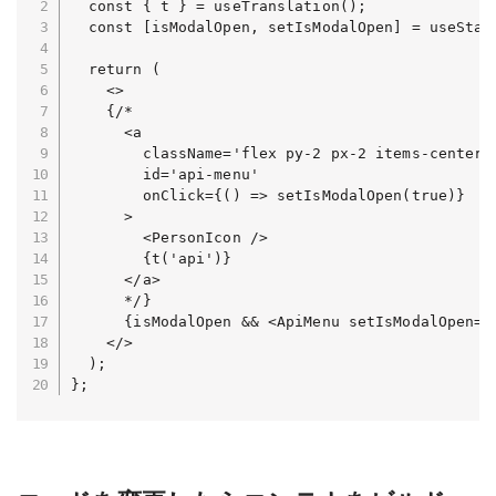
  const { t } = useTranslation();

  const [isModalOpen, setIsModalOpen] = useState
  return (

    <>

    {/*

      <a

        className='flex py-2 px-2 items-center 
        id='api-menu'

        onClick={() => setIsModalOpen(true)}

      >

        <PersonIcon />

        {t('api')}

      </a>

      */}

      {isModalOpen && <ApiMenu setIsModalOpen={s
    </>

  );

};