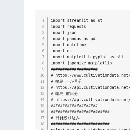
import streamlit as st

import requests

import json

import pandas as pd

import datetime

import os

import matplotlib.pyplot as plt

import japanize_matplotlib

####################

# https://www.cultivationdata.net/
# 輪島 一か月分

# https://api.cultivationdata.net/
# 輪島 前日分

# https://api.cultivationdata.net/
####################

#########################

# 日付絞り込み

#########################

select_day = st.sidebar.date_i