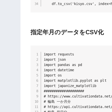
指定年月のデータをCSV化
import requests

import json

import pandas as pd

import datetime

import os

import matplotlib.pyplot as plt

import japanize_matplotlib

####################

# https://www.cultivationdata.net/
# 輪島 一か月分

# https://api.cultivationdata.net/
# 輪島 前日分
