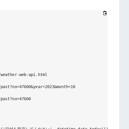
weather-web-api.html

past?no=47600&year=2023&month=10

past?no=47600

nput('日付を指定してください', datetime.date.today())
