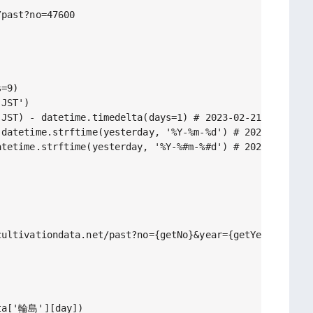
past?no=47600

=9)

JST')

JST) - datetime.timedelta(days=1) # 2023-02-21 11:01:59
datetime.strftime(yesterday, '%Y-%m-%d') # 2023-02-21

datetime.strftime(yesterday, '%Y-%#m-%#d') # 2023-2-2
ultivationdata.net/past?no={getNo}&year={getYear}&month
ta['輪島'][day])
