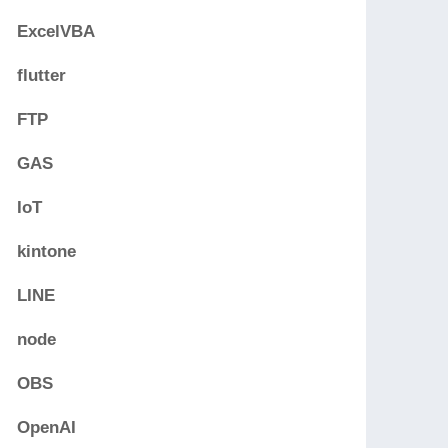
ExcelVBA
flutter
FTP
GAS
IoT
kintone
LINE
node
OBS
OpenAI