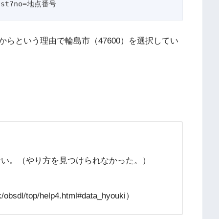
/past?no=地点番号
らという理由で輪島市（47600）を選択してい
くいかない。（やり方を見つけられなかった。）
k/obsdl/top/help4.html#data_hyouki）