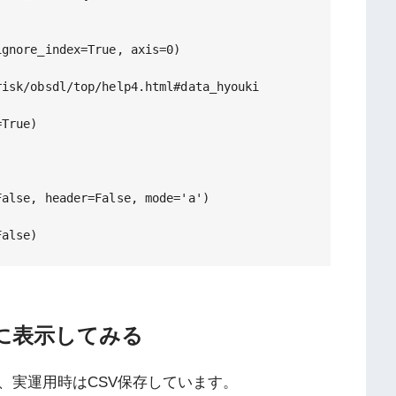
gnore_index=True, axis=0)

isk/obsdl/top/help4.html#data_hyouki

True)

alse, header=False, mode='a')

False)
itに表示してみる
、実運用時はCSV保存しています。