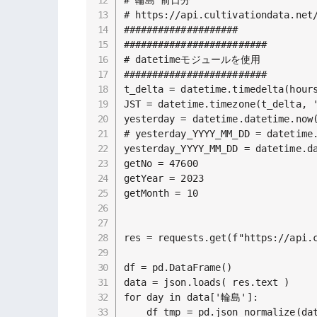
# https://api.cultivationdata.net/
####################

#########################

# datetimeモジュールを使用

#########################

t_delta = datetime.timedelta(hours
JST = datetime.timezone(t_delta, '
yesterday = datetime.datetime.now(
# yesterday_YYYY_MM_DD = datetime.
yesterday_YYYY_MM_DD = datetime.
getNo = 47600

getYear = 2023

getMonth = 10

res = requests.get(f"https://api.c
df = pd.DataFrame()

data = json.loads( res.text )

for day in data['輪島']:

    df_tmp = pd.json_normalize(da