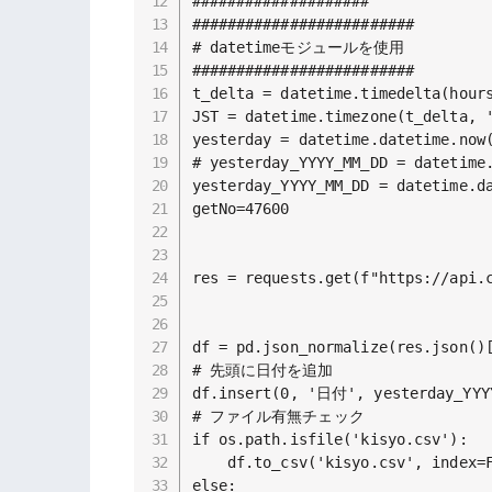
####################

#########################

# datetimeモジュールを使用

#########################

t_delta = datetime.timedelta(hours
JST = datetime.timezone(t_delta, '
yesterday = datetime.datetime.now(
# yesterday_YYYY_MM_DD = datetime.
yesterday_YYYY_MM_DD = datetime.
getNo=47600

res = requests.get(f"https://api.c
df = pd.json_normalize(res.json()
# 先頭に日付を追加

df.insert(0, '日付', yesterday_YYYY
# ファイル有無チェック

if os.path.isfile('kisyo.csv'):

    df.to_csv('kisyo.csv', index=F
else:
