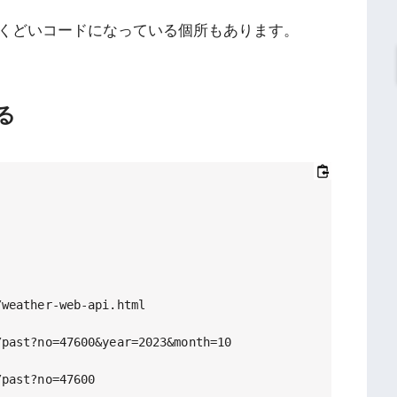
くどいコードになっている個所もあります。
る
weather-web-api.html

past?no=47600&year=2023&month=10

past?no=47600
