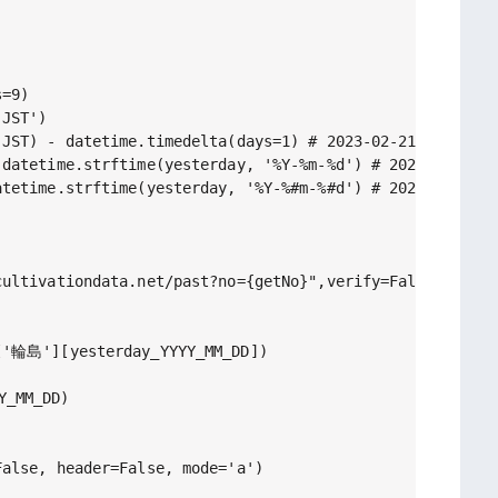
=9)

JST')

JST) - datetime.timedelta(days=1) # 2023-02-21 11:01:59
datetime.strftime(yesterday, '%Y-%m-%d') # 2023-02-21

datetime.strftime(yesterday, '%Y-%#m-%#d') # 2023-2-2
ultivationdata.net/past?no={getNo}",verify=False)

['輪島'][yesterday_YYYY_MM_DD])

_MM_DD)

alse, header=False, mode='a')
