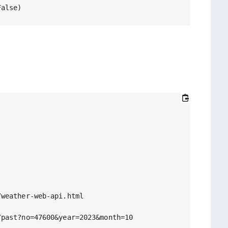
weather-web-api.html

past?no=47600&year=2023&month=10
